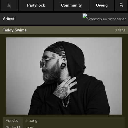
Jij
Partyflock
Community
Overig
🔍
Artiest
Teddy Swims
3 fans
Functie
zang
8×
Geslacht
man