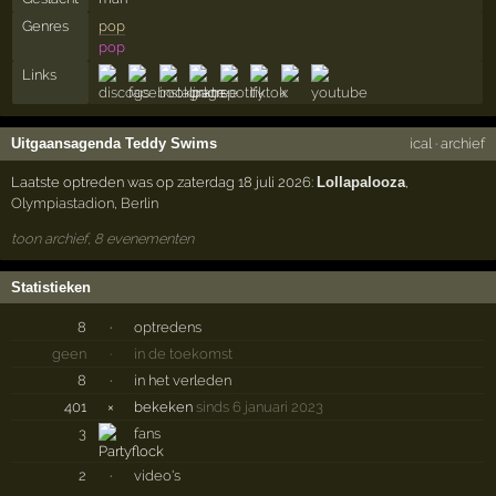
Genres
pop
pop
Links
Uitgaansagenda Teddy Swims
ical
·
archief
Laatste optreden was op zaterdag 18 juli 2026:
Lollapalooza
,
Olympiastadion
,
Berlin
toon archief, 8 evenementen
Statistieken
8
·
optredens
geen
·
in de toekomst
8
·
in het verleden
401
×
bekeken
sinds 6 januari 2023
3
fans
2
·
video's