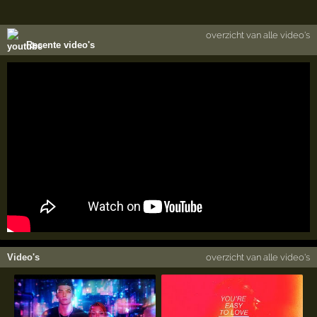
overzicht van alle video's
Recente video's
Video's
overzicht van alle video's