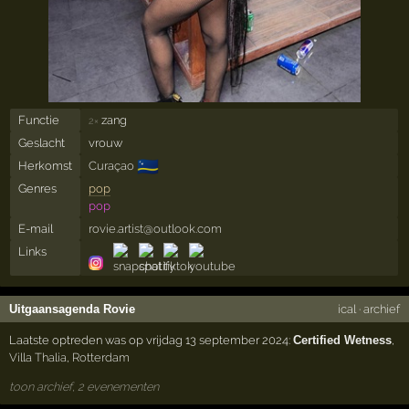
Functie
zang
2×
Geslacht
vrouw
🇨🇼
Herkomst
Curaçao
Genres
pop
pop
E-mail
rovie.artist@outlook.com
Links
Uitgaansagenda Rovie
ical
·
archief
Laatste optreden was op vrijdag 13 september 2024:
Certified Wetness
,
Villa Thalia
,
Rotterdam
toon archief, 2 evenementen