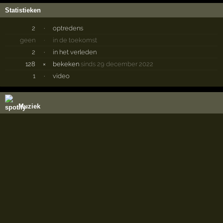
Statistieken
2
·
optredens
geen
·
in de toekomst
2
·
in het verleden
128
×
bekeken
sinds 29 december 2022
1
·
video
Muziek