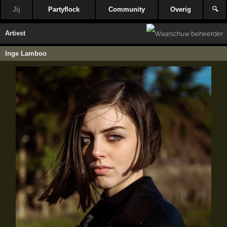
Jij
Partyflock
Community
Overig
🔍
Artiest
Inge Lamboo