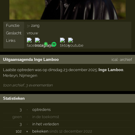
Functie
zang
3×
Geslacht
vrouw
Links
Uitgaansagenda Inge Lamboo
ical
·
archief
Laatste optreden was op dinsdag 23 december 2025:
Inge Lamboo
,
Merleyn
,
Nijmegen
toon archief, 3 evenementen
Statistieken
3
·
optredens
geen
·
in de toekomst
3
·
in het verleden
102
×
bekeken
sinds 12 december 2022