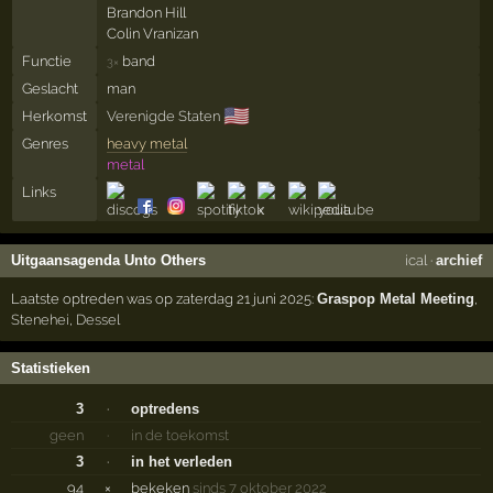
Brandon Hill
Colin Vranizan
Functie
band
3×
Geslacht
man
🇺🇸
Herkomst
Verenigde Staten
Genres
heavy metal
metal
Links
Uitgaansagenda Unto Others
ical
·
archief
Laatste optreden was op zaterdag 21 juni 2025:
Graspop Metal Meeting
,
Stenehei
,
Dessel
Statistieken
3
·
optredens
geen
·
in de toekomst
3
·
in het verleden
94
×
bekeken
sinds 7 oktober 2022