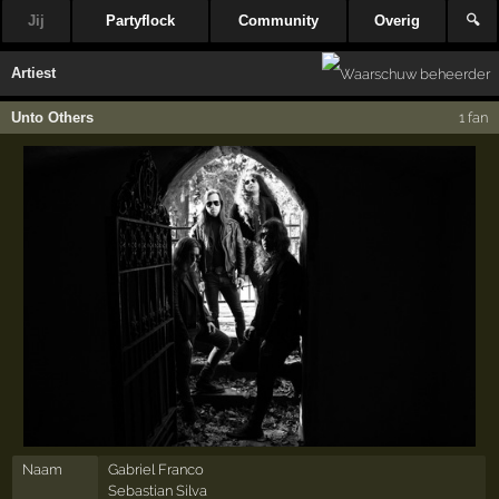
Jij
Partyflock
Community
Overig
🔍
Artiest
Unto Others
1 fan
Naam
Gabriel Franco
Sebastian Silva