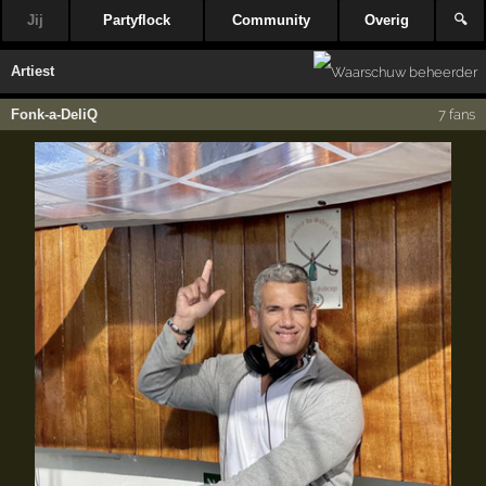
Jij
Partyflock
Community
Overig
🔍
Artiest
Fonk-a-DeliQ
7 fans