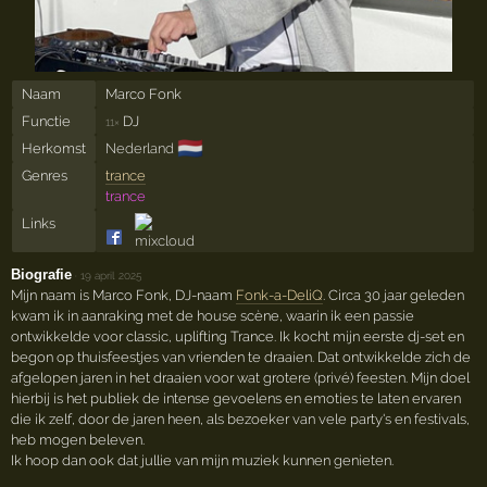
Naam
Marco Fonk
Functie
DJ
11×
🇳🇱
Herkomst
Nederland
Genres
trance
trance
Links
Biografie
·
19 april 2025
Mijn naam is Marco Fonk, DJ-naam
Fonk-a-DeliQ
. Circa 30 jaar geleden
kwam ik in aanraking met de house scène, waarin ik een passie
ontwikkelde voor classic, uplifting Trance. Ik kocht mijn eerste dj-set en
begon op thuisfeestjes van vrienden te draaien. Dat ontwikkelde zich de
afgelopen jaren in het draaien voor wat grotere (privé) feesten. Mijn doel
hierbij is het publiek de intense gevoelens en emoties te laten ervaren
die ik zelf, door de jaren heen, als bezoeker van vele party's en festivals,
heb mogen beleven.
Ik hoop dan ook dat jullie van mijn muziek kunnen genieten.