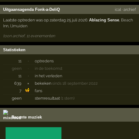
Uitgaansagenda Fonk-a-DeliQ
ical
·
archief
Laatste optreden was op zaterdag 25 juli 2026:
Ablazing Sense
,
Beach
Inn
,
IJmuiden
toon archief, 11 evenementen
Statistieken
11
·
optredens
geen
·
in de toekomst
11
·
in het verleden
639
×
bekeken
sinds 18 september 2022
7
fans
geen
stemresultaat
(1 stem)
Recente muziek