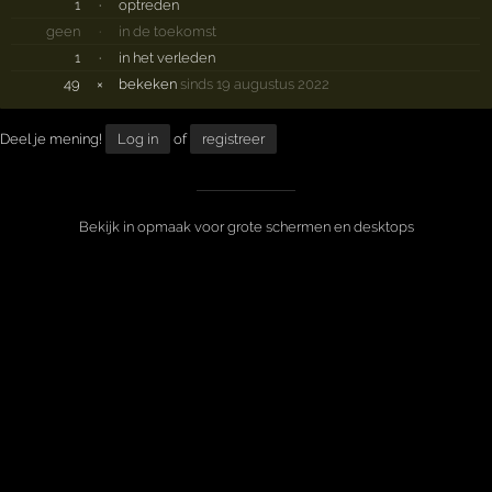
1
·
optreden
geen
·
in de toekomst
1
·
in het verleden
49
×
bekeken
sinds 19 augustus 2022
Deel je mening!
Log in
of
registreer
Bekijk in opmaak voor grote schermen en desktops