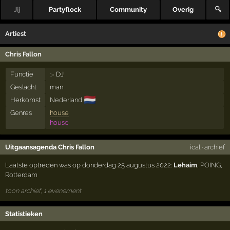
Jij
Partyflock
Community
Overig
🔍
Artiest
Chris Fallon
Functie
DJ
1×
Geslacht
man
🇳🇱
Herkomst
Nederland
Genres
house
house
Uitgaansagenda Chris Fallon
ical
·
archief
Laatste optreden was op donderdag 25 augustus 2022:
Lehaim
,
POING
,
Rotterdam
toon archief, 1 evenement
Statistieken