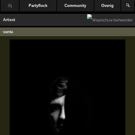
Jij
Partyflock
Community
Overig
🔍
Artiest
vanta