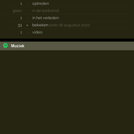
1
·
optreden
geen
·
in de toekomst
1
·
in het verleden
33
×
bekeken
sinds 18 augustus 2022
1
·
video
Muziek