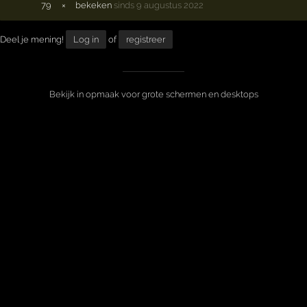
79
×
bekeken
sinds 9 augustus 2022
Deel je mening!
Log in
of
registreer
Bekijk in opmaak voor grote schermen en desktops