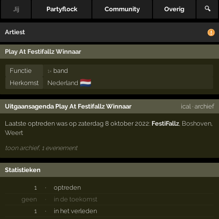
Jij
Partyflock
Community
Overig
🔍
Artiest
Play At Festifallz Winnaar
Functie
band
1×
🇳🇱
Herkomst
Nederland
Uitgaansagenda Play At Festifallz Winnaar
ical
·
archief
Laatste optreden was op zaterdag 8 oktober 2022:
FestiFallz
,
Boshoven
,
Weert
toon archief, 1 evenement
Statistieken
1
·
optreden
geen
·
in de toekomst
1
·
in het verleden