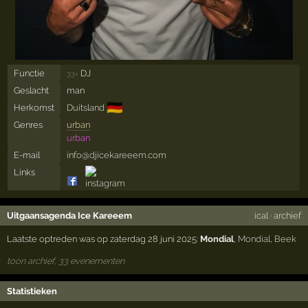
Functie
DJ
33×
Geslacht
man
🇩🇪
Herkomst
Duitsland
Genres
urban
urban
E-mail
info@djicekareeem.com
Links
Uitgaansagenda Ice Kareeem
ical
·
archief
Laatste optreden was op zaterdag 28 juni 2025:
Mondial
,
Mondial
,
Beek
toon archief, 33 evenementen
Statistieken