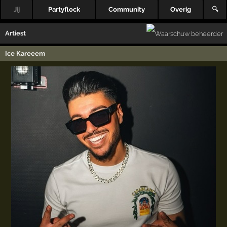
Jij
Partyflock
Community
Overig
🔍
Artiest
Ice Kareeem