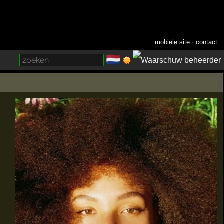
mobiele site
·
contact
🇳🇱
­