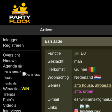
Artiest
Inloggen
Ezri Jade
Registreren
Functie
DJ
19×
Overzicht
Nieuws
Geslacht
man
Agenda
🇬🇳
Herkomst
Guinee
nu & straks
🇳🇱
Woonachtig
Nederland
kaart
festivals
Genres
afro house
,
afrobeats
Winacties
WIN
afro, urban
Trends
E-mail
ezriwilliams@gmail.
Foto's
Video's
Links
Interviews