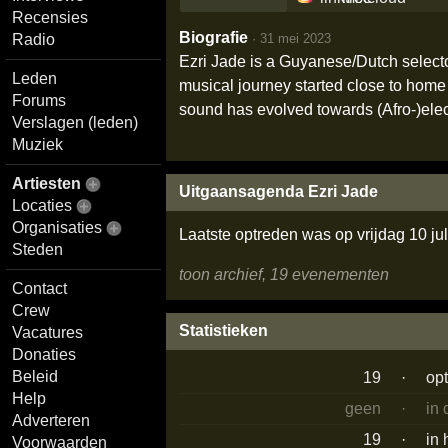
Recensies
Biografie
·
31 mei 2023
Radio
Ezri Jade is a Guyanese/Dutch selector
Leden
musical journey started close to hom
Forums
sound has evolved towards (Afro-)elec
Verslagen (leden)
Muziek
Artiesten
Uitgaansagenda Ezri Jade
Locaties
Organisaties
Laatste optreden was op vrijdag 10 ju
Steden
toon archief, 19 evenementen
Contact
Crew
Statistieken
Vacatures
Donaties
Beleid
19
·
op
Help
geen
·
in
Adverteren
19
·
in 
Voorwaarden