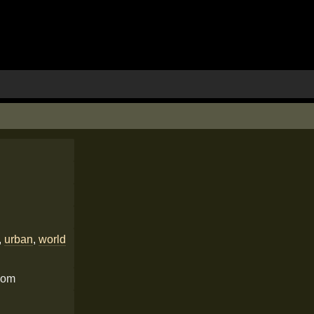
,
urban
,
world
com