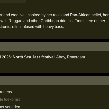
 and creative. Inspired by her roots and Pan-African belief, her
e with Reggae and other Caribbean riddims. From there on her
tronic, often infused with heavy bass.
li 2026:
North Sea Jazz festival
,
Ahoy
,
Rotterdam
tredens
 de toekomst
het verleden