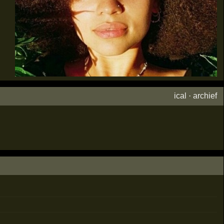
ical
·
archief