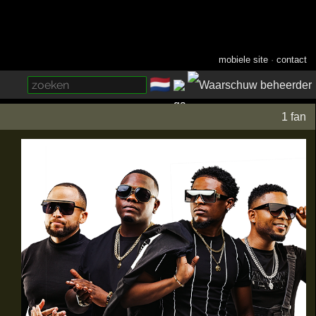
mobiele site
·
contact
🇳🇱
­
1 fan