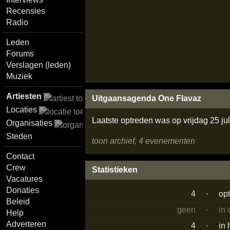
Recensies
Radio
Leden
Forums
Verslagen (leden)
Muziek
Artiesten
Uitgaansagenda One Flavaz
Locaties
Laatste optreden was op vrijdag 25 ju
Organisaties
Steden
toon archief, 4 evenementen
Contact
Crew
Statistieken
Vacatures
Donaties
4
·
op
Beleid
geen
·
in
Help
Adverteren
4
·
in 