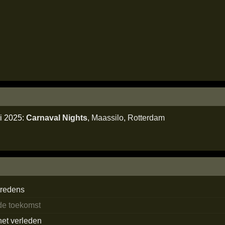
li 2025:
Carnaval Nights
,
Maassilo
,
Rotterdam
tredens
 de toekomst
het verleden