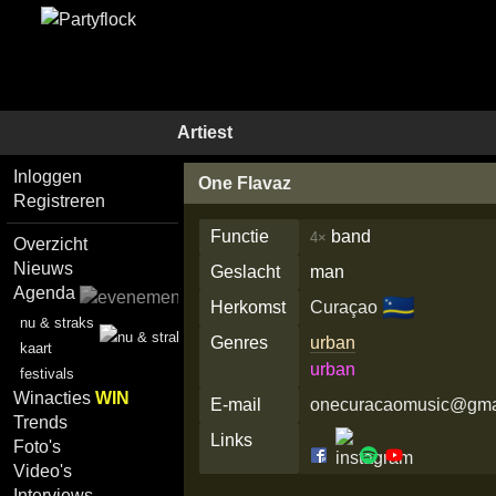
Artiest
Inloggen
One Flavaz
Registreren
Functie
band
4×
Overzicht
Nieuws
Geslacht
man
Agenda
🇨🇼
Herkomst
Curaçao
nu & straks
Genres
urban
kaart
urban
festivals
Winacties
WIN
E-mail
onecuracaomusic@gma
Trends
Links
Foto's
Video's
Interviews