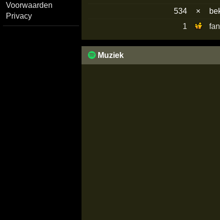
Voorwaarden
534
×
be
Privacy
1
fa
Muziek