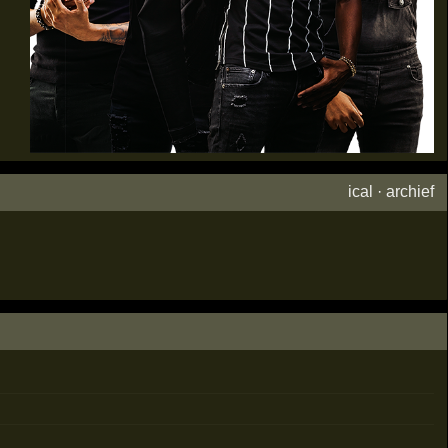
ical
·
archief