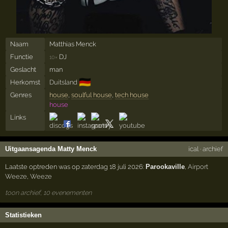
Naam
Matthias Menck
Functie
DJ
10×
Geslacht
man
🇩🇪
Herkomst
Duitsland
Genres
house
,
soulful house
,
tech house
house
Links
Uitgaansagenda Matty Menck
ical
·
archief
Laatste optreden was op zaterdag 18 juli 2026:
Parookaville
,
Airport
Weeze
,
Weeze
toon archief, 10 evenementen
Statistieken