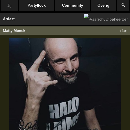
Jij
Partyflock
Community
Overig
🔍
Artiest
Matty Menck
1 fan