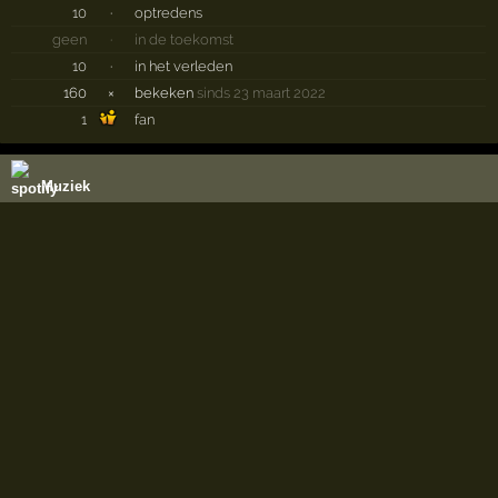
10
·
optredens
geen
·
in de toekomst
10
·
in het verleden
160
×
bekeken
sinds 23 maart 2022
1
fan
Muziek