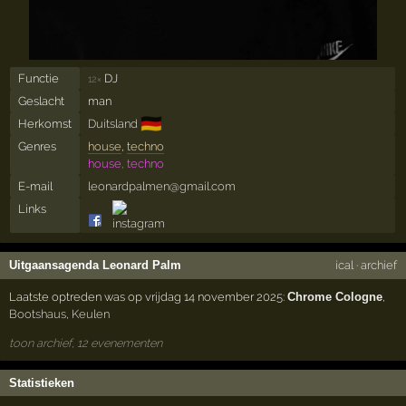
Functie
DJ
12×
Geslacht
man
🇩🇪
Herkomst
Duitsland
Genres
house
,
techno
house, techno
E-mail
leonardpalmen@gmail.com
Links
Uitgaansagenda Leonard Palm
ical
·
archief
Laatste optreden was op vrijdag 14 november 2025:
Chrome Cologne
,
Bootshaus
,
Keulen
toon archief, 12 evenementen
Statistieken