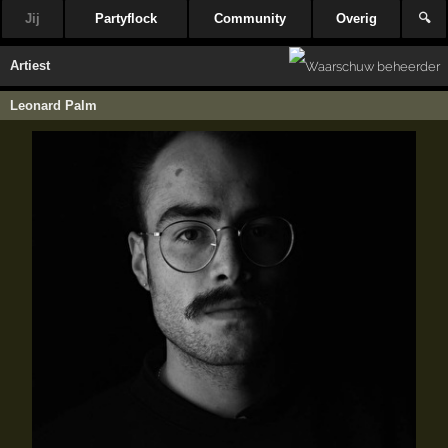
Jij
Partyflock
Community
Overig
🔍
Artiest
Leonard Palm