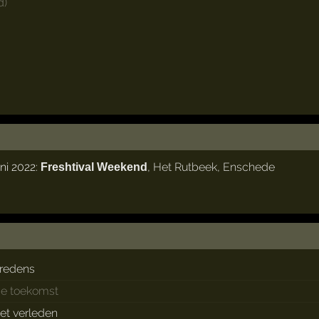
d)
ni 2022:
,
Het Rutbeek
,
Enschede
Freshtival Weekend
redens
de toekomst
het verleden