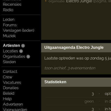
Electro Jungle
(pagina, li
organisatie:
Recensies
Radio
Leden
Forums
Verslagen (leden)
Muziek
Artiesten
Uitgaansagenda Electro Jungle
Locaties
Organisaties
Laatste optreden was op zondag 5 ju
Steden
toon archief, 3 evenementen
Contact
Crew
Statistieken
Vacatures
Donaties
Beleid
3
·
opt
Help
geen
·
in 
Adverteren
3
·
in 
Voorwaarden