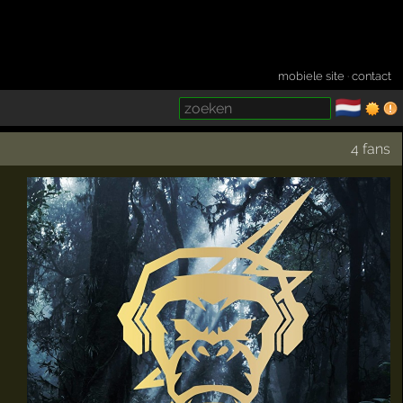
mobiele site
·
contact
🇳🇱
­
4 fans