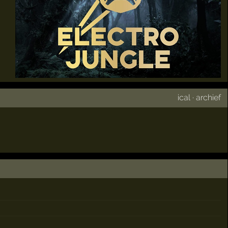
ical
·
archief