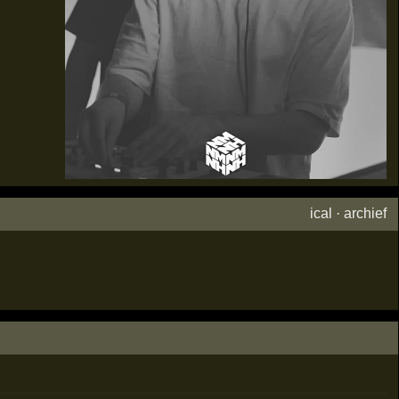
ical
·
archief