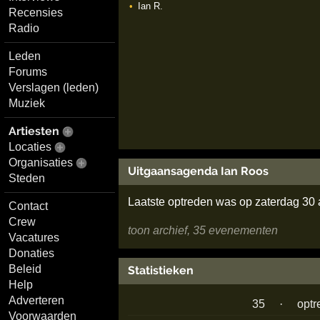
Ian R.
Recensies
Radio
Leden
Forums
Verslagen (leden)
Muziek
Artiesten
Locaties
Organisaties
Uitgaansagenda Ian Roos
Steden
Laatste optreden was op zaterdag 30
Contact
Crew
toon archief, 35 evenementen
Vacatures
Donaties
Beleid
Statistieken
Help
Adverteren
35
·
optr
Voorwaarden