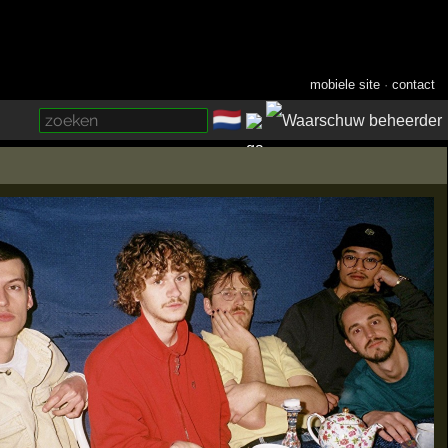
mobiele site
·
contact
🇳🇱
­