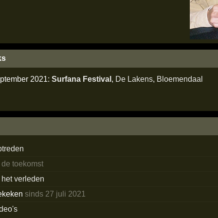
ks
september 2021:
Surfana Festival
,
De Lakens
,
Bloemendaal
ptreden
n de toekomst
n het verleden
ekeken
sinds 27 juli 2021
ideo's