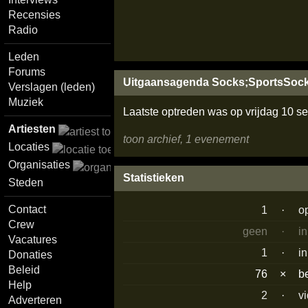
Recensies
Radio
Leden
Forums
Uitgaansagenda Socks;SportsSoc
Verslagen (leden)
Muziek
Laatste optreden was op vrijdag 10 
Artiesten
toon archief, 1 evenement
Locaties
Organisaties
Statistieken
Steden
Contact
1
·
o
Crew
geen
·
i
Vacatures
1
·
i
Donaties
Beleid
76
×
b
Help
2
·
v
Adverteren