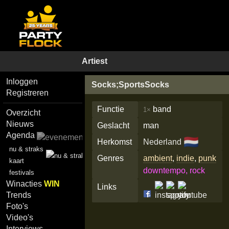
Artiest
Inloggen
Socks;SportsSocks
Registreren
Functie
band
1×
Overzicht
Nieuws
Geslacht
man
Agenda
🇳🇱
Herkomst
Nederland
nu & straks
Genres
ambient
,
indie
,
punk
kaart
downtempo, rock
festivals
Winacties
WIN
Links
Trends
Foto's
Video's
Interviews