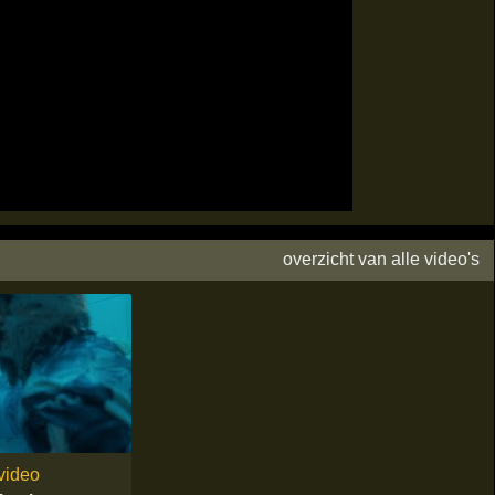
overzicht van alle video's
video