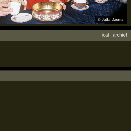
©
Jutta Daems
ical
·
archief