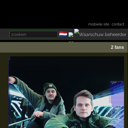
mobiele site
·
contact
🇳🇱
­
2 fans