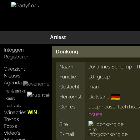
Artiest
Inloggen
Donkong
Registreren
Naam
Johannes Schlump , T
Overzicht
Nieuws
Functie
DJ, groep
Agenda
Geslacht
man
nu & straks
🇩🇪
Herkomst
Duitsland
kaart
festivals
Genres
deep house
,
tech hou
Winacties
WIN
house
Trends
Site
donkong.de
Foto's
Video's
E-mail
info@donkong.de
Interviews