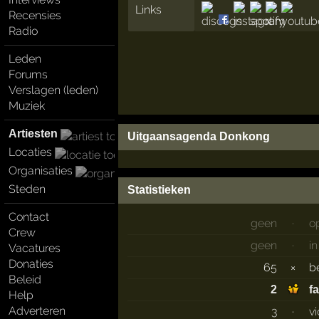
Links
Recensies
Radio
Leden
Forums
Verslagen (leden)
Muziek
Artiesten
Uitgaansagenda Donkong
Locaties
Organisaties
Steden
Statistieken
Contact
geen
·
o
Crew
geen
·
i
Vacatures
Donaties
65
×
b
Beleid
2
f
Help
Adverteren
3
·
v