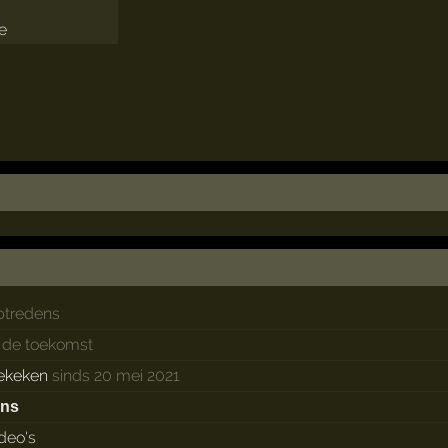
ptredens
n de toekomst
ekeken
sinds 20 mei 2021
ans
ideo's