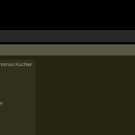
homas Küchler
se