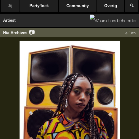
Jij
Partyflock
Community
Overig
🔍
Artiest
📷
Nia Archives
4 fans