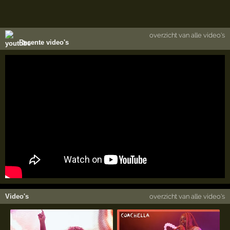
overzicht van alle video's
Recente video's
Video's
overzicht van alle video's