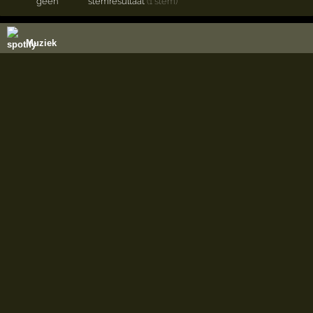
geen
stemresultaat
(1 stem)
Muziek