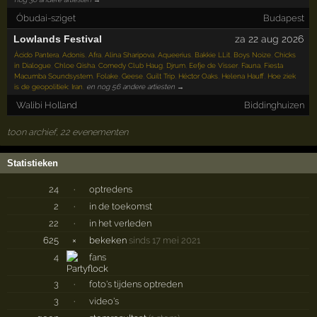
Óbudai-sziget
Budapest
Lowlands Festival
za 22 aug 2026
Ácido Pantera
,
Adonis
,
Afra
,
Alina Sharipova
,
Aqueerius
,
Bakkie LLit
,
Boys Noize
,
Chicks
in Dialogue
,
Chloe Qisha
,
Comedy Club Haug
,
Djrum
,
Eefje de Visser
,
Fauna
,
Fiesta
Macumba Soundsystem
,
Folake
,
Geese
,
Guilt Trip
,
Héctor Oaks
,
Helena Hauff
,
Hoe ziek
is de geopolitiek: Iran
,
en nog 56 andere artiesten →
Walibi Holland
Biddinghuizen
toon archief, 22 evenementen
Statistieken
24
·
optredens
2
·
in de toekomst
22
·
in het verleden
625
×
bekeken
sinds 17 mei 2021
4
fans
3
·
foto's tijdens optreden
3
·
video's