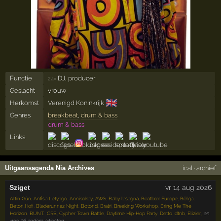
Functie
DJ, producer
24×
Geslacht
vrouw
🇬🇧
Herkomst
Verenigd Koninkrijk
Genres
breakbeat
,
drum & bass
drum & bass
Links
Uitgaansagenda Nia Archives
ical
·
archief
Sziget
vr 14 aug 2026
Altin Gün
,
Anfisa Letyago
,
Annisokay
,
AWS
,
Baby lasagna
,
Beatbox Europe
,
Bëlga
,
Beton.Hofi
,
Bladerunnaz Night
,
Botond
,
Bratri
,
Breaking Workshop
,
Bring Me The
Horizon
,
BUNT.
,
CRB
,
Cypher Town Battle
,
Daytime Hip-Hop Party
,
Detto
,
dtnb
,
Eliziér
,
en
nog 36 andere artiesten →