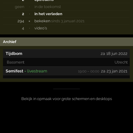
geen
·
in de toekomst
2
·
in het verleden
294
×
bekeken
sinds 3 januari 2021
4
·
video's
Archief
Tijdbom
za 18 jun 2022
Bassment
Utrecht
Semifest
= livestream
za 23 jan 2021
19:00 – 00:00
Bekijk in opmaak voor grote schermen en desktops