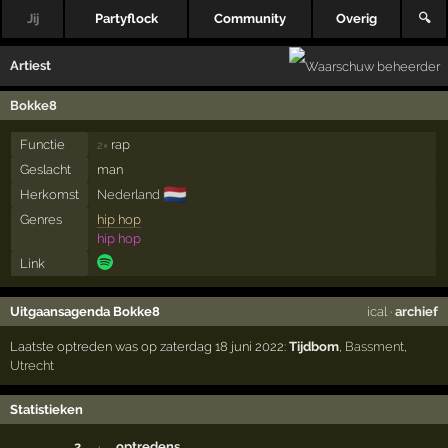
Jij
Partyflock
Community
Overig
🔍
Artiest
Bokke8
Functie
rap
2×
Geslacht
man
🇳🇱
Herkomst
Nederland
Genres
hip hop
hip hop
Link
Uitgaansagenda Bokke8
ical
·
archief
Laatste optreden was op zaterdag 18 juni 2022:
Tijdbom
,
Bassment
,
Utrecht
Statistieken
2
·
optredens