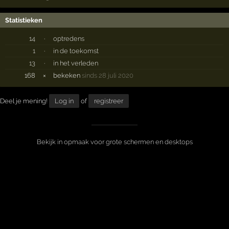
Statistieken
14
·
optredens
1
·
in de toekomst
13
·
in het verleden
168
×
bekeken
sinds 28 juli 2020
Deel je mening!
Log in
of
registreer
Bekijk in opmaak voor grote schermen en desktops