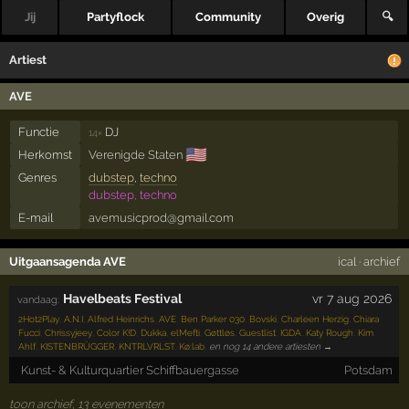
Jij
Partyflock
Community
Overig
🔍
Artiest
AVE
Functie
DJ
14×
🇺🇸
Herkomst
Verenigde Staten
Genres
dubstep
,
techno
dubstep, techno
E-mail
avemusicprod@gmail.com
Uitgaansagenda AVE
ical
·
archief
Havelbeats Festival
vr 7 aug 2026
vandaag:
2Hot2Play
,
A.N.I
,
Alfred Heinrichs
,
AVE
,
Ben Parker 030
,
Bovski
,
Charleen Herzig
,
Chiara
Fucci
,
Chrissyjeey
,
Color K!D
,
Dukka
,
elMefti
,
Gøttløs
,
Guestlist
,
IGDA
,
Katy Rough
,
Kim
Ahlf
,
KISTENBRÜGGER
,
KNTRLVRLST
,
Kø:lab
,
en nog 14 andere artiesten →
Kunst- & Kulturquartier Schiffbauergasse
Potsdam
toon archief, 13 evenementen