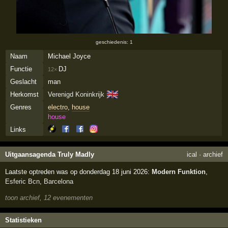
geschiedenis: 1
Naam
Michael Joyce
Functie
DJ
12×
Geslacht
man
🇬🇧
Herkomst
Verenigd Koninkrijk
Genres
electro
,
house
house
Links
Uitgaansagenda Truly Madly
ical
·
archief
Laatste optreden was op donderdag 18 juni 2026:
Modern Funktion
,
Esferic Bcn
,
Barcelona
toon archief, 12 evenementen
Statistieken