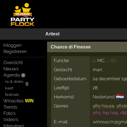
Artiest
Inloggen
Chance di Finesse
Registreren
Functie
MC,
DJ
5×
2×
Overzicht
Nieuws
Geslacht
man
Agenda
Geboortedatum
24 december 19
nu & straks
Leeftijd
28
kaart
festivals
🇳🇱
Herkomst
Nederland
Winacties
WIN
Genres
afro house
,
afrot
Trends
afro, hip hop, r&
Foto's
Video's
E-mail
winnaacm@gmai
Interviews