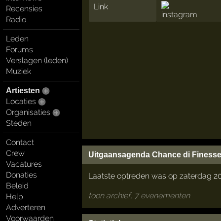
Link
Recensies
Radio
Leden
Forums
Verslagen (leden)
Muziek
Artiesten
Locaties
Organisaties
Steden
Contact
Crew
Uitgaansagenda Chance di Finess
Vacatures
Donaties
Laatste optreden was op zaterdag 20 
Beleid
toon archief, 7 evenementen
Help
Adverteren
Voorwaarden