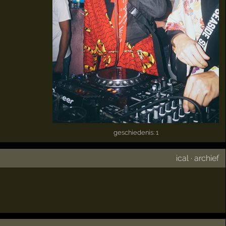
geschiedenis: 1
ical
·
archief