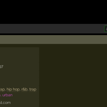
97
rap
,
hip hop
,
r&b
,
trap
b, urban
l.com