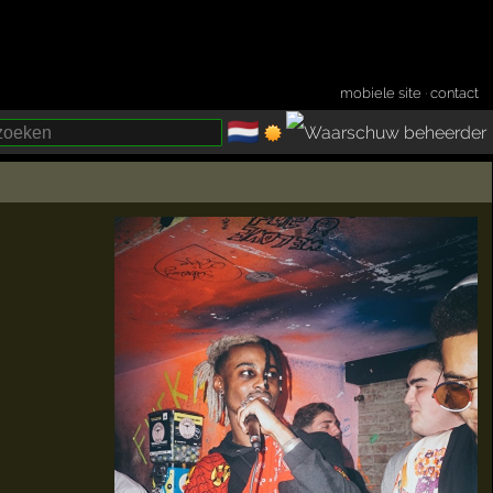
mobiele site
·
contact
🇳🇱
­