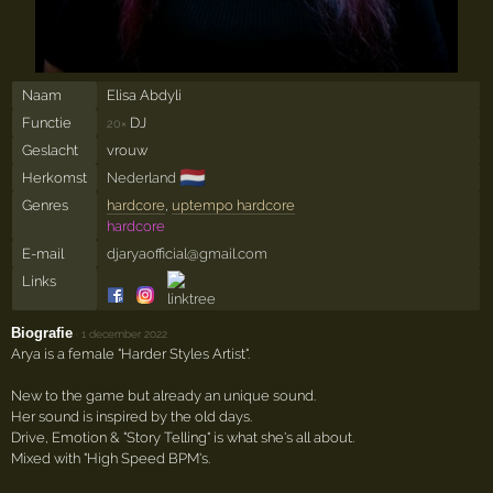
Naam
Elisa Abdyli
Functie
DJ
20×
Geslacht
vrouw
🇳🇱
Herkomst
Nederland
Genres
hardcore
,
uptempo hardcore
hardcore
E-mail
djaryaofficial@gmail.com
Links
Biografie
·
1 december 2022
Arya is a female "Harder Styles Artist".
New to the game but already an unique sound.
Her sound is inspired by the old days.
Drive, Emotion & "Story Telling" is what she's all about.
Mixed with "High Speed BPM's.