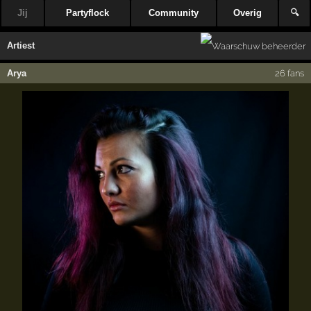
Jij
Partyflock
Community
Overig
🔍
Artiest
Arya
26 fans