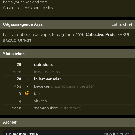
Keep your eyes and ears.
Cause this one's here to stay.
Uitgaansagenda Arya
ical
·
archief
Laatste optreden was op zaterdag 6 juni 2026:
Collective Pride
,
KABUL
à GoGo
,
Utrecht
Statistieken
20
·
optredens
geen
·
in de toekomst
20
·
in het verleden
904
×
bekeken
sinds 30 december 2019
26
fans
4
·
video's
geen
stemresultaat
(2 stemmen)
Archief
Collective Pride
za 6 jun 2026