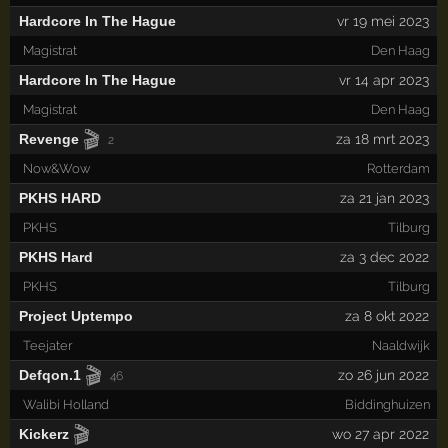
Hardcore In The Hague
vr 19 mei 2023
Magistrat
Den Haag
Hardcore In The Hague
vr 14 apr 2023
Magistrat
Den Haag
🎬
Revenge
za 18 mrt 2023
2
Now&Wow
Rotterdam
PKHS HARD
za 21 jan 2023
PKHS
Tilburg
PKHS Hard
za 3 dec 2022
PKHS
Tilburg
Project Uptempo
za 8 okt 2022
Teejater
Naaldwijk
🎬
Defqon.1
zo 26 jun 2022
46
Walibi Holland
Biddinghuizen
🎬
Kickerz
wo 27 apr 2022