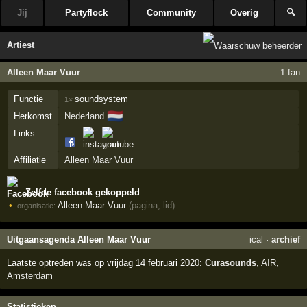
Jij
Partyflock
Community
Overig
🔍
Artiest
Alleen Maar Vuur
1 fan
Functie
soundsystem
1×
🇳🇱
Herkomst
Nederland
Links
Affiliatie
Alleen Maar Vuur
Zelfde facebook gekoppeld
Alleen Maar Vuur
(pagina, lid)
organisatie:
Uitgaansagenda Alleen Maar Vuur
ical
·
archief
Laatste optreden was op vrijdag 14 februari 2020:
Curasounds
,
AIR
,
Amsterdam
Statistieken