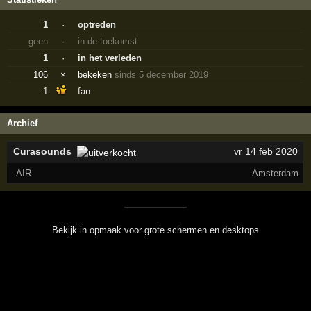
1
·
optreden
geen
·
in de toekomst
1
·
in het verleden
106
×
bekeken
sinds 5 december 2019
1
fan
Archief
Curasounds
vr 14 feb 2020
AIR
Amsterdam
Bekijk in opmaak voor grote schermen en desktops