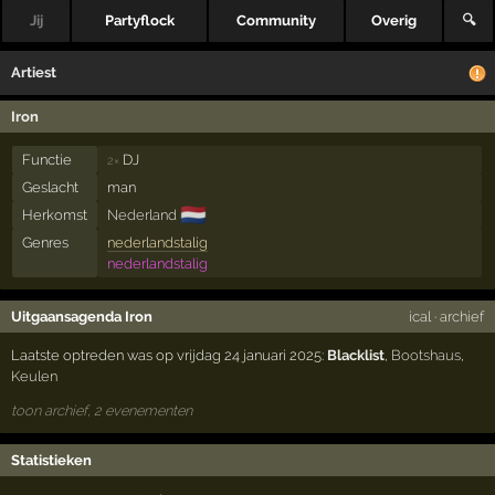
Jij
Partyflock
Community
Overig
🔍
Artiest
Iron
Functie
DJ
2×
Geslacht
man
🇳🇱
Herkomst
Nederland
Genres
nederlandstalig
nederlandstalig
Uitgaansagenda Iron
ical
·
archief
Laatste optreden was op vrijdag 24 januari 2025:
Blacklist
,
Bootshaus
,
Keulen
toon archief, 2 evenementen
Statistieken