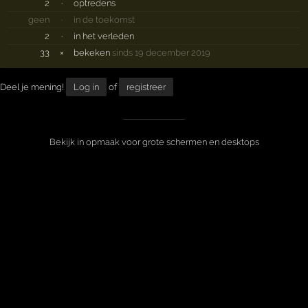
2
·
optredens
geen
·
in de toekomst
2
·
in het verleden
33
×
bekeken
sinds 19 december 2019
Deel je mening!
Log in
of
registreer
Bekijk in opmaak voor grote schermen en desktops