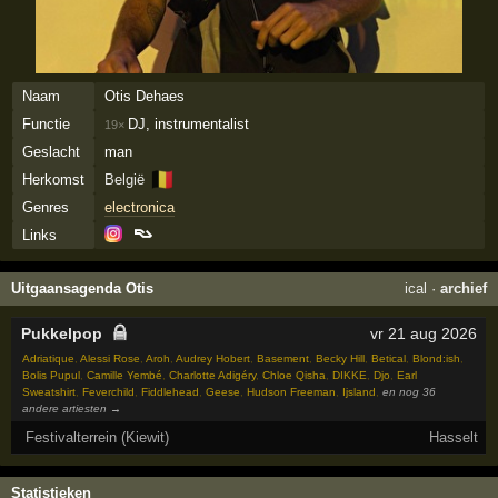
Naam
Otis Dehaes
Functie
DJ, instrumentalist
19×
Geslacht
man
🇧🇪
Herkomst
België
Genres
electronica
Links
Uitgaansagenda Otis
ical
·
archief
Pukkelpop
vr 21 aug 2026
Adriatique
,
Alessi Rose
,
Aroh
,
Audrey Hobert
,
Basement
,
Becky Hill
,
Betical
,
Blond:ish
,
Bolis Pupul
,
Camille Yembé
,
Charlotte Adigéry
,
Chloe Qisha
,
DIKKE
,
Djo
,
Earl
Sweatshirt
,
Feverchild
,
Fiddlehead
,
Geese
,
Hudson Freeman
,
Ijsland
,
en nog 36
andere artiesten →
Festivalterrein (Kiewit)
Hasselt
Statistieken