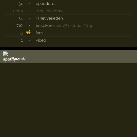
34
·
optredens
geen
·
in de toekomst
34
·
in het verleden
710
×
bekeken
sinds 27 oktober 2019
5
fans
1
·
video
Muziek