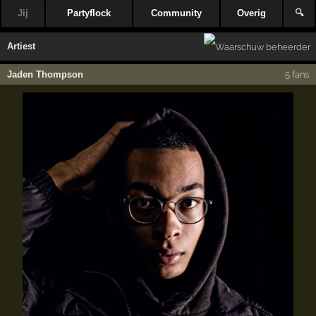
Jij
Partyflock
Community
Overig
🔍
Artiest
Jaden Thompson
5 fans