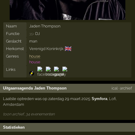
Naam
Jaden Thompson
Functie
DJ
35×
Geslacht
man
🇬🇧
Herkomst
Verenigd Koninkrijk
Genres
house
house
Links
Uitgaansagenda Jaden Thompson
ical
·
archief
Laatste optreden was op zaterdag 29 maart 2025:
Symfora
,
Lofi
,
Amsterdam
toon archief, 34 evenementen
Statistieken