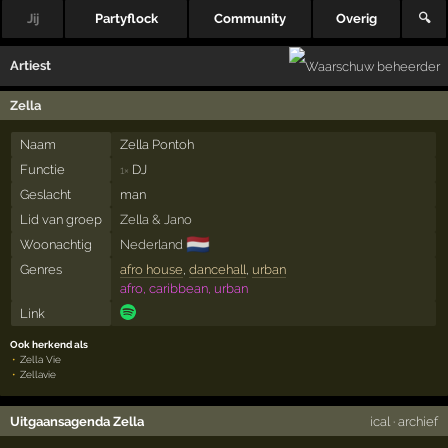
Jij
Partyflock
Community
Overig
🔍
Artiest
Zella
Naam
Zella Pontoh
Functie
DJ
1×
Geslacht
man
Lid van groep
Zella & Jano
🇳🇱
Woonachtig
Nederland
Genres
afro house
,
dancehall
,
urban
afro, caribbean, urban
Link
Ook herkend als
Zella Vie
Zellavie
Uitgaansagenda Zella
ical
·
archief