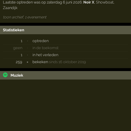
Laatste optreden was op zaterdag 6 juni 2026:
Noir X
,
Showboat
,
Zaandijk
toon archief, 1 evenement
Statistieken
1
·
optreden
geen
·
in de toekomst
1
·
in het verleden
259
×
bekeken
sinds 16 oktober 2019
Muziek