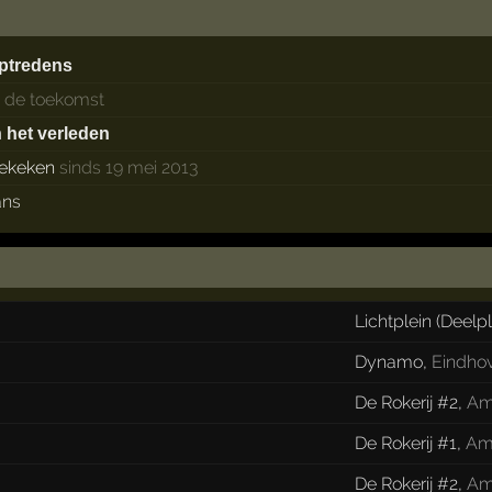
ptredens
n de toekomst
n het verleden
ekeken
sinds 19 mei 2013
ans
Lichtplein (Deelp
Dynamo
,
Eindho
De Rokerij #2
,
Am
De Rokerij #1
,
Am
De Rokerij #2
,
Am