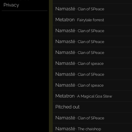
Privacy
Namasté
·
Clan of SPeace
Metatron
·
Fairytale forrest
Namasté
·
Clan of SPeace
Namasté
·
Clan of SPeace
Namasté
·
Clan of SPeace
Namasté
·
Clan of speace
Namasté
·
Clan of SPeace
Namasté
·
Clan of speace
Metatron
·
A Magical Goa Stew
Pitched out
Namasté
·
Clan of SPeace
Namasté
·
The chaishop