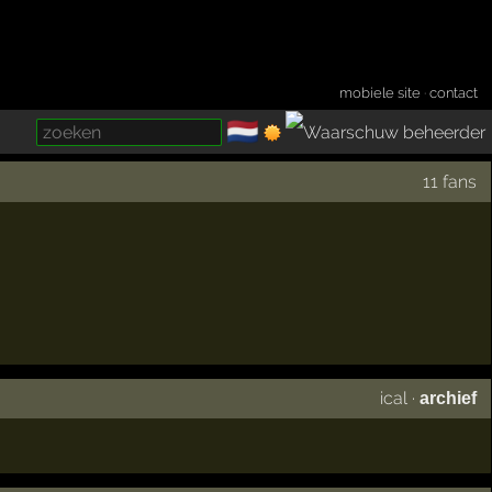
mobiele site
·
contact
🇳🇱
­
11 fans
ical
·
archief