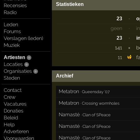
Statistieken
Recensies
Radio
·
23
o
Leden
geen
·
i
Forums
·
Verslagen (leden)
23
i
Muziek
141
×
b
11
f
Artiesten
Locaties
Organisaties
Archief
Steden
Contact
Metatron
·
Queensday '07
Crew
Metatron
·
Crossing wormholes
Vacatures
Donaties
Namasté
·
Clan of SPeace
Beleid
Help
Namasté
·
Clan of SPeace
Adverteren
Namasté
Voorwaarden
·
Clan of SPeace