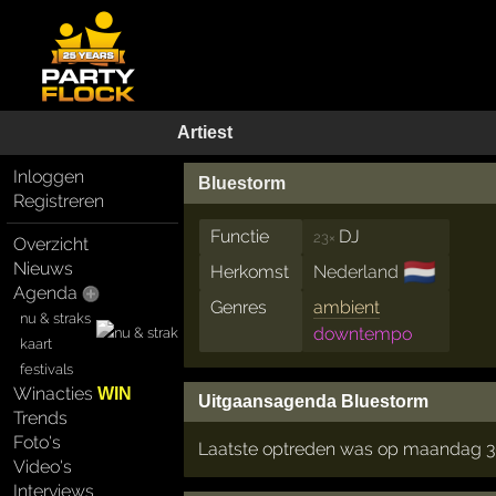
Artiest
Inloggen
Bluestorm
Registreren
Functie
DJ
23×
Overzicht
🇳🇱
Nieuws
Herkomst
Nederland
Agenda
Genres
ambient
nu & straks
downtempo
kaart
festivals
Winacties
WIN
Uitgaansagenda Bluestorm
Trends
Foto's
Laatste optreden was op maandag 30
Video's
Interviews