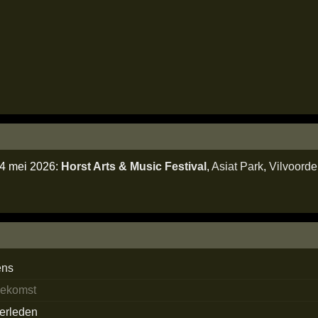
14 mei 2026:
Horst Arts & Music Festival
,
Asiat Park
,
Vilvoorde
ens
oekomst
verleden