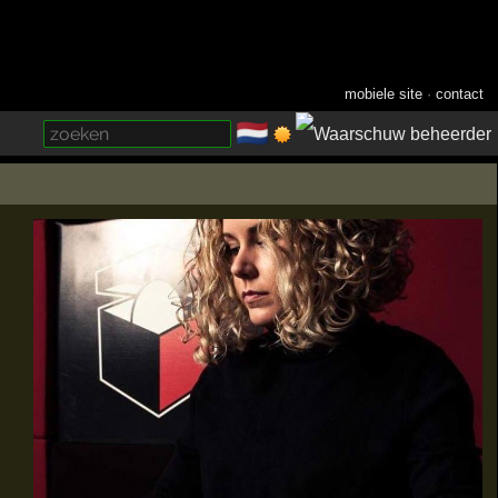
mobiele site
·
contact
🇳🇱
­