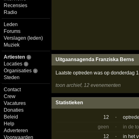
Recensies
Radio
Leden
Forums
Verslagen (leden)
Muziek
Artiesten
Uitgaansagenda Franziska Berns
Locaties
Organisaties
Laatste optreden was op donderdag 
Steden
toon archief, 12 evenementen
Contact
Crew
Statistieken
Vacatures
Donaties
Beleid
12
·
optred
Help
geen
·
in de t
Adverteren
12
·
in het 
Voorwaarden