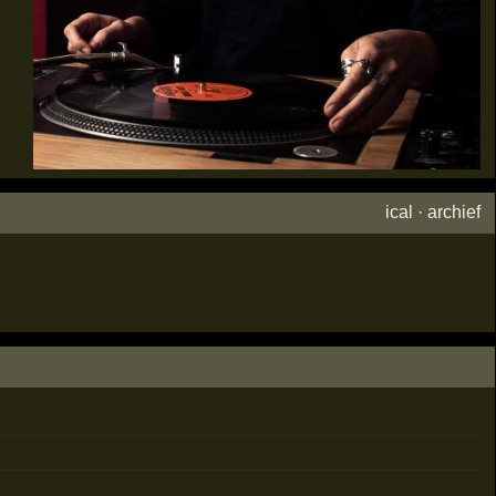
ical
·
archief