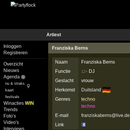
Artiest
Inloggen
Franziska Berns
Registreren
Naam
Franziska Berns
Overzicht
Nieuws
Functie
DJ
12×
Agenda
Geslacht
vrouw
nu & straks
🇩🇪
Herkomst
Duitsland
kaart
festivals
Genres
techno
Winacties
WIN
techno
Trends
E-mail
franziskaberns@live.de
Foto's
Video's
Link
Interviews