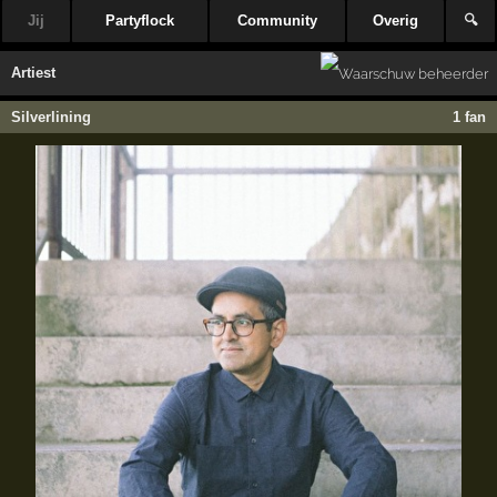
Jij
Partyflock
Community
Overig
🔍
Artiest
Silverlining
1 fan