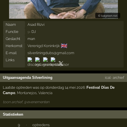
©
katgreen.net
Naam
Asad Rizvi
Functie
DJ
9×
Geslacht
man
🇬🇧
Herkomst
Verenigd Koninkrijk
E-mail
silverliningdubs@gmail.com
Links
Uitgaansagenda Silverlining
ical
·
archief
Laatste optreden was op donderdag 14 mei 2026:
Festival Días De
Campo
,
Montanejos
,
Valencia
toon archief, 9 evenementen
Statistieken
9
·
optredens