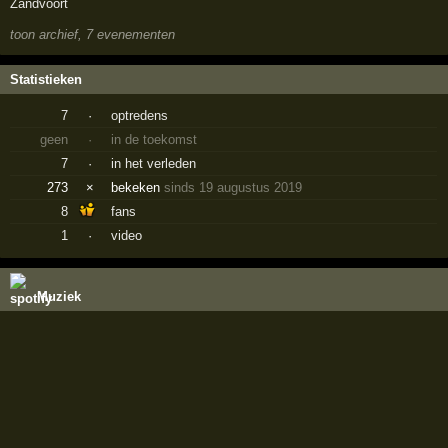
Zandvoort
toon archief, 7 evenementen
Statistieken
7
·
optredens
geen
·
in de toekomst
7
·
in het verleden
273
×
bekeken
sinds 19 augustus 2019
8
fans
1
·
video
Muziek