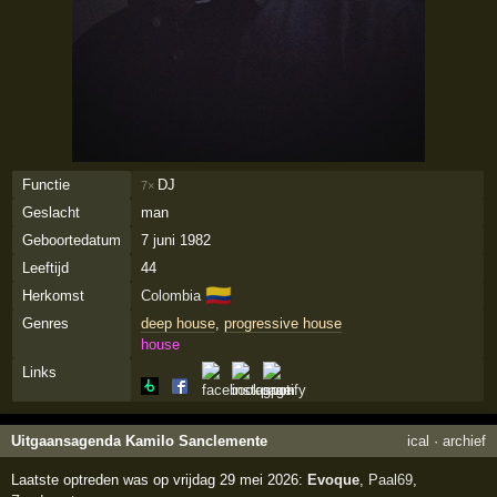
Functie
DJ
7×
Geslacht
man
Geboortedatum
7 juni 1982
Leeftijd
44
🇨🇴
Herkomst
Colombia
Genres
deep house
,
progressive house
house
Links
Uitgaansagenda Kamilo Sanclemente
ical
·
archief
Laatste optreden was op vrijdag 29 mei 2026:
Evoque
,
Paal69
,