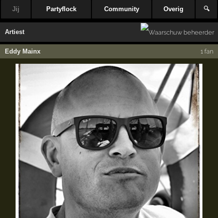
Jij
Partyflock
Community
Overig
🔍
Artiest
Eddy Mainx
1 fan