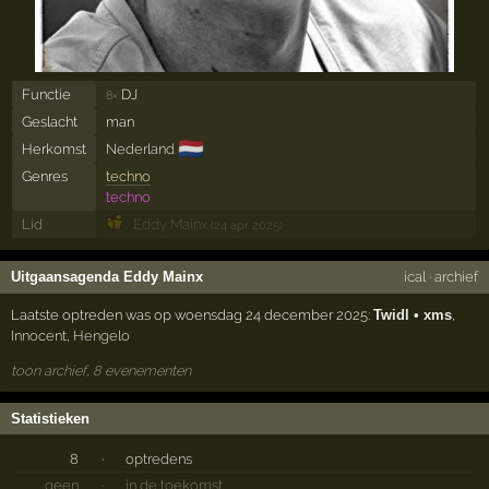
Functie
DJ
8×
Geslacht
man
🇳🇱
Herkomst
Nederland
Genres
techno
techno
Lid
Eddy Mainx
(24 apr 2025)
Uitgaansagenda Eddy Mainx
ical
·
archief
Laatste optreden was op woensdag 24 december 2025:
Twidl • xms
,
Innocent
,
Hengelo
toon archief, 8 evenementen
Statistieken
8
·
optredens
geen
·
in de toekomst