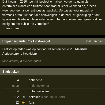
Dat kwam in 2016, toen hij besloot om alleen verder te gaan als
entertainer. Naast een fulltime baan trad hij ieder weekend op, steeds
weer voor een ander enthousiast publiek. De passie voor muziek en
vermaak straalt uit naar alle aanwezigen in de zaal, of gezellig op straat
tijdens een braderie. Deze entertainer in hart en nieren heeft geen podium
nodig om het publiek te vermaken!
→ lees meer
Uitgaansagenda Roy Oostweegel
ical
·
archief
Laatste optreden was op zondag 10 september 2023:
Meerlive
,
Apriscoterrein
,
Hoofddorp
toon archief, 4 evenementen
Statistieken
4
·
optredens
geen
·
in de toekomst
4
·
in het verleden
322
×
bekeken
sinds 30 juli 2019
12
fans