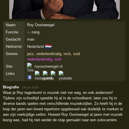
Naam
Roy Oostweegel
Functie
zang
4×
Geslacht
man
🇳🇱
Herkomst
Nederland
Genres
jazz
,
nederlandstalig
,
rock
,
soul
nederlandstalig, rock
Site
royoostweegel.nl
Links
Biografie
·
18 juni 2019
Waar je Roy tegenkomt is muziek niet ver weg, en ook andersom!
Tijdens zijn schooltijd speelde hij al in de schoolband, later zou hij in
diverse bands spelen met verschillende muziekstijlen. Zo heeft hij in de
loop der jaren een breed repertoire opgebouwd wat duidelijk te merken is
aan zijn veelzijdige setlist. Hoewel Roy Oostweegel al jaren met muziek
bezig was, had hij niet eerder de stap gemaakt naar een solocarrière.