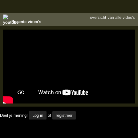
overzicht van alle video's
Recente video's
Deel je mening!
Log in
of
registreer