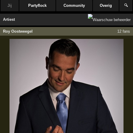
Jij
Partyflock
Community
Overig
🔍
Artiest
Roy Oostweegel
12 fans