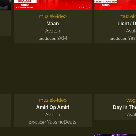
muziekvideo
muziek
Maan
Licht / 
Avalon
Aval
YAM
Yas
producer:
producer:
muziekvideo
vlog
Amiri Op Amiri
Day In The
Avalon
1
Ava
YassineBeats
producer: