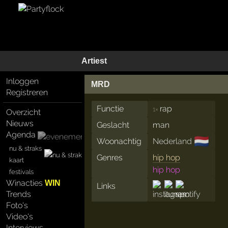
Artiest
Inloggen
MRD
Registreren
Functie
rap
1×
Overzicht
Nieuws
Geslacht
man
Agenda
🇳🇱
Woonachtig
Nederland
nu & straks
Genres
hip hop
kaart
hip hop
festivals
Winacties
WIN
Links
Trends
Foto's
Video's
Interviews