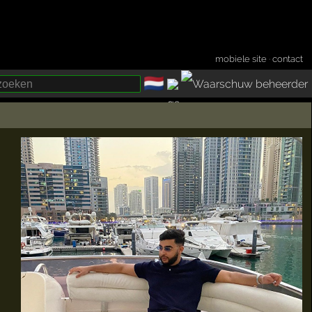
mobiele site
·
contact
🇳🇱
­