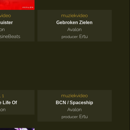
video
muziekvideo
Duister
Gebroken Zielen
on
Avalon
sineBeats
Ertu
producer:
, 1
muziekvideo
 Life Of
BCN / Spaceship
lon
Avalon
Ertu
producer: