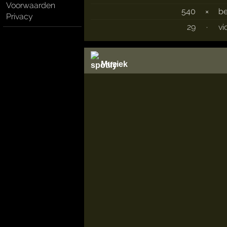
Voorwaarden
540
×
b
Privacy
29
·
vi
Muziek