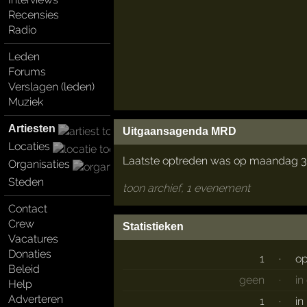
Recensies
Radio
Leden
Forums
Verslagen (leden)
Muziek
Artiesten
Uitgaansagenda MRD
Locaties
Laatste optreden was op maandag 3
Organisaties
Steden
toon archief, 1 evenement
Contact
Crew
Statistieken
Vacatures
Donaties
1
·
op
Beleid
geen
·
in
Help
Adverteren
1
·
in