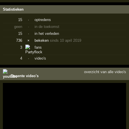
Statistieken
15
·
optredens
geen
·
in de toekomst
15
·
in het verleden
736
×
bekeken
sinds 10 april 2019
3
fans
4
·
video's
overzicht van alle video's
Recente video's