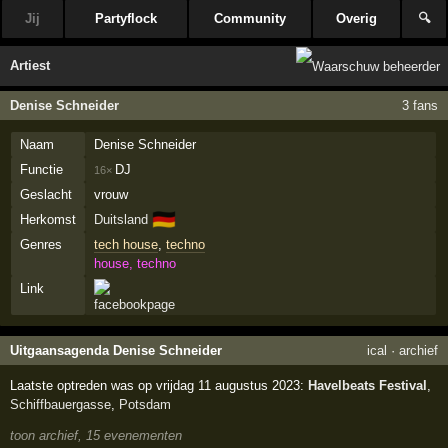
Jij
Partyflock
Community
Overig
🔍
Artiest
Denise Schneider
3 fans
Naam
Denise Schneider
Functie
DJ
16×
Geslacht
vrouw
🇩🇪
Herkomst
Duitsland
Genres
tech house
,
techno
house, techno
Link
Uitgaansagenda Denise Schneider
ical
·
archief
Laatste optreden was op vrijdag 11 augustus 2023:
Havelbeats Festival
,
Schiffbauergasse
,
Potsdam
toon archief, 15 evenementen