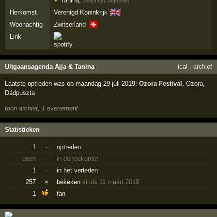
Tanina
,
Tanya Leu-Innocenti
🇬🇧
Herkomst
Verenigd Koninkrijk
🇨🇭
Woonachtig
Zwitserland
Link
Uitgaansagenda Ajja & Tanina
ical
·
archief
Laatste optreden was op maandag 29 juli 2019:
Ozora Festival
,
Ozora
,
Dádpuszta
toon archief, 1 evenement
Statistieken
1
·
optreden
geen
·
in de toekomst
1
·
in het verleden
257
×
bekeken
sinds 11 maart 2019
1
fan