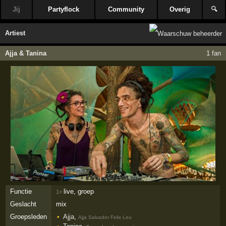
Jij
Partyflock
Community
Overig
🔍
Artiest
Ajja & Tanina
1 fan
Functie
live, groep
1×
Geslacht
mix
Groepsleden
Ajja
,
Ajja Salvador Felix Leu