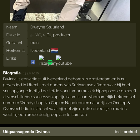
Naam
Dwayne Stuurland
Functie
MC
,
DJ, producer
5×
1×
Geslacht
man
🇳🇱
Herkomst
Nederland
Links
Biografie
·
14 juli 2026
Dwinna is een artiest uit Nederland geboren in Amsterdam en is nu
gevestigd in Utrecht met ouders van Surinaamse afkom waar hij heel
snel op jonge leeftijd de liefde vondt voor muziek hiphopscene en heeft
al verschillende successen op zijn naam staan. Voornamelijk bekend het
nummer Wendy shop No Cap en Napoleon en natuurlijk zn Ondiep &
Overvecht die in Utrecht waar hij met zijn unieke en eerlijke muziek
weet hij een brede doelgroep aan te spreken.
Uitgaansagenda Dwinna
ical
·
archief