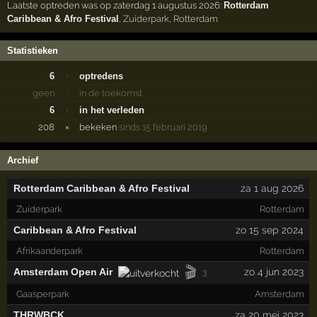
Laatste optreden was op zaterdag 1 augustus 2026:
Rotterdam
Caribbean & Afro Festival
,
Zuiderpark
,
Rotterdam
Statistieken
6
·
optredens
geen
·
in de toekomst
6
·
in het verleden
208
×
bekeken
sinds 15 februari 2019
Archief
Rotterdam Caribbean & Afro Festival
za 1 aug 2026
Zuiderpark
Rotterdam
Caribbean & Afro Festival
zo 15 sep 2024
Afrikaanderpark
Rotterdam
🎬
Amsterdam Open Air
zo 4 jun 2023
3
Gaasperpark
Amsterdam
THRWBCK
za 20 mei 2023