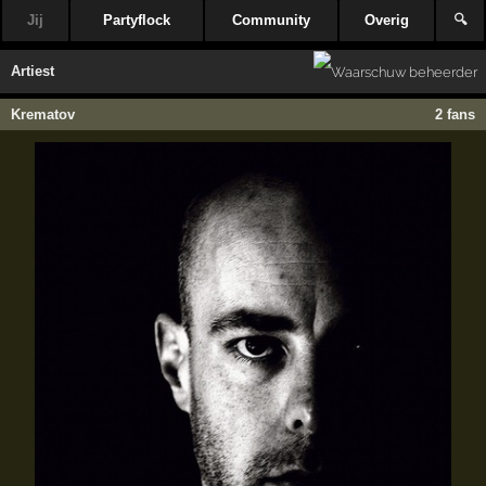
Jij
Partyflock
Community
Overig
🔍
Artiest
Krematov
2 fans