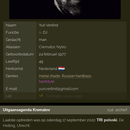
Naam
Yuri Verlind
Functie
DJ
8×
Geslacht
man
Aliassen
Cremator
,
Nytro
Geboortedatum
24 februari 1977
Leeftijd
49
🇳🇱
Herkomst
Nederland
Genres
metal shade
,
Russian hardbass
hardstyle
E-mail
yuri.verlind@gmail.com
Lid
Cremator
(21 nov 2016)
Uitgaansagenda Krematov
ical
·
archief
Laatste optreden was op zaterdag 17 september 2022:
TRI poloski
,
De
Helling
,
Utrecht