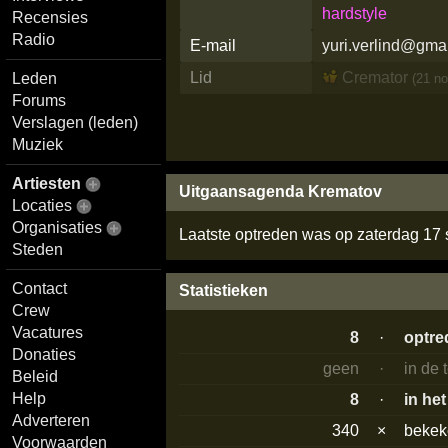
hardstyle
Recensies
Radio
E-mail
yuri.verlind@gma
Lid
Cremator
Leden
(21 n
Forums
Verslagen (leden)
Muziek
Artiesten
Uitgaansagenda Krematov
Locaties
Organisaties
Laatste optreden was op zaterdag 17
Steden
Contact
Statistieken
Crew
Vacatures
8
·
optre
Donaties
geen
·
in de
Beleid
Help
8
·
in he
Adverteren
340
×
beke
Voorwaarden