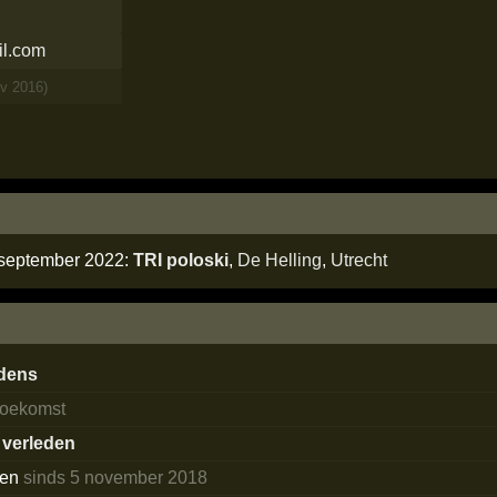
il.com
ov 2016)
 september 2022:
TRI poloski
,
De Helling
,
Utrecht
dens
 toekomst
t verleden
ken
sinds 5 november 2018