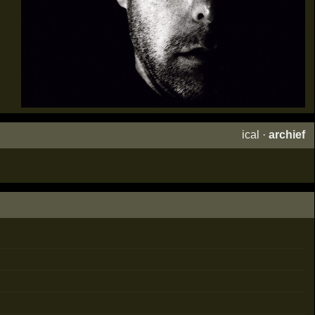
ical
·
archief