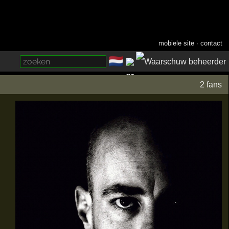
mobiele site
·
contact
🇳🇱
­
2 fans