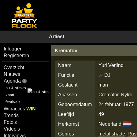
Artiest
Inloggen
Krematov
Registreren
Naam
Yuri Verlind
Overzicht
Nieuws
Functie
DJ
8×
Agenda
Geslacht
man
nu & straks
Aliassen
Cremator
,
Nytro
kaart
festivals
Geboortedatum
24 februari 1977
Winacties
WIN
Leeftijd
49
Trends
Foto's
🇳🇱
Herkomst
Nederland
Video's
Genres
metal shade
,
Rus
Interviews