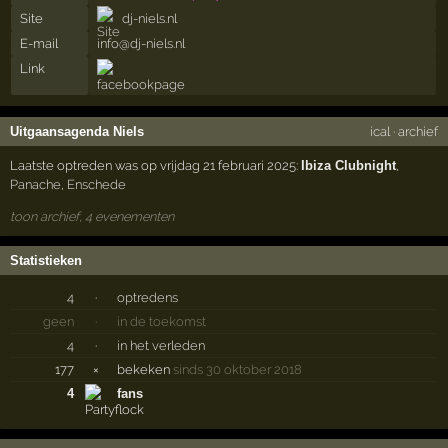
Site
dj-niels.nl
E-mail
info@dj-niels.nl
Link
Uitgaansagenda Niels
ical
·
archief
Laatste optreden was op vrijdag 21 februari 2025:
Ibiza Clubnight
,
Panache
,
Enschede
toon archief, 4 evenementen
Statistieken
4
·
optredens
geen
·
in de toekomst
4
·
in het verleden
177
×
bekeken
sinds 30 oktober 2018
4
fans