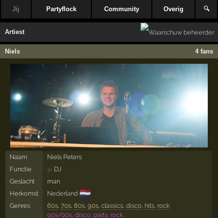
Jij
Partyflock
Community
Overig
🔍
Artiest
Niels
4 fans
Naam
Niels Peters
Functie
DJ
4×
Geslacht
man
🇳🇱
Herkomst
Nederland
Genres
60s
,
70s
,
80s
,
90s
,
classics
,
disco
,
hits
,
rock
90s/00s, disco, party, rock