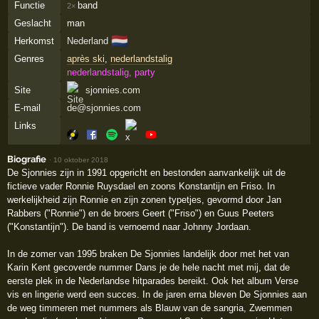
Functie
band
2×
Geslacht
man
🇳🇱
Herkomst
Nederland
Genres
après ski
,
nederlandstalig
nederlandstalig, party
Site
sjonnies.com
E-mail
de@sjonnies.com
Links
Biografie
·
10 oktober 2018
De Sjonnies zijn in 1991 opgericht en bestonden aanvankelijk uit de
fictieve vader Ronnie Ruysdael en zoons Konstantijn en Friso. In
werkelijkheid zijn Ronnie en zijn zonen typetjes, gevormd door Jan
Rabbers ("Ronnie") en de broers Geert ("Friso") en Guus Peeters
("Konstantijn"). De band is vernoemd naar Johnny Jordaan.
In de zomer van 1995 braken De Sjonnies landelijk door met het van
Karin Kent gecoverde nummer Dans je de hele nacht met mij, dat de
eerste plek in de Nederlandse hitparades bereikt. Ook het album Verse
vis en lingerie werd een succes. In de jaren erna bleven De Sjonnies aan
de weg timmeren met nummers als Blauw van de sangria, Zwemmen