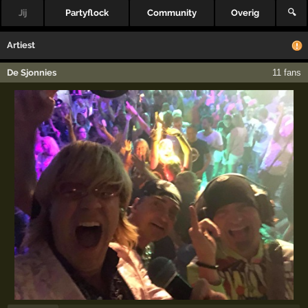
Jij
Partyflock
Community
Overig
🔍
Artiest
De Sjonnies
11 fans