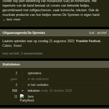
zonder slip (een bewerking van Runaround Sue) en Annemarie. Het
repertoire van de band bestaat uit covers van bekende liedjes,
gecombineerd met zelfgeschreven, vaak komische, teksten. Ook de
muzikale productie van hun liedjes nemen De Sjonnies in eigen hand.
→ lees meer
Uitgaansagenda De Sjonnies
ical
·
archief
Laatste optreden was op zondag 21 augustus 2022:
Franklin Festival
,
Cabrio
,
Soest
toon archief, 2 evenementen
Statistieken
2
·
optredens
geen
·
in de toekomst
2
·
in het verleden
556
×
bekeken
sinds 10 oktober 2018
11
fans