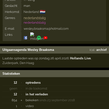
Geslacht
man
🇳🇱
Herkomst
Nederland
Genres
nederlandstalig
nederlandstalig
E-mail
wesley.braaksma@hotmail.com
Links
Uitgaansagenda Wesley Braaksma
ical
·
archief
Laatste optreden was op zondag 26 april 2026:
Hollands Live
,
Zuiderpark
,
Den Haag
Statistieken
12
·
optredens
geen
·
in de toekomst
12
·
in het verleden
854
×
bekeken
sinds 23 september 2018
1
·
video