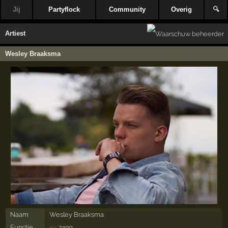
Jij
Partyflock
Community
Overig
🔍
Artiest
Wesley Braaksma
Naam
Wesley Braaksma
Functie
zang
12×