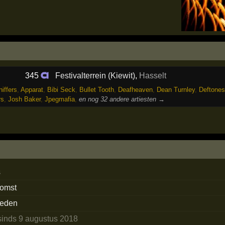
345
Festivalterrein (Kiewit)
,
Hasselt
iffers
,
Apparat
,
Bibi Seck
,
Bullet Tooth
,
Deafheaven
,
Dean Turnley
,
Deftones
rs
,
Josh Baker
,
Jpegmafia
,
en nog 32 andere artiesten →
s
komst
rleden
sinds 9 augustus 2018