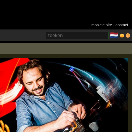
mobiele site
·
contact
🇳🇱
­