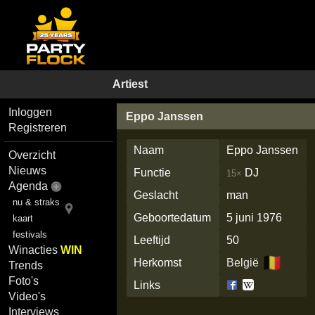
Artiest
Inloggen
Eppo Janssen
Registreren
Naam
Eppo Janssen
Overzicht
Nieuws
Functie
DJ
15×
Agenda
Geslacht
man
nu & straks
Geboortedatum
5 juni 1976
kaart
festivals
Leeftijd
50
Winacties
WIN
🇧🇪
Herkomst
België
Trends
Foto's
Links
Video's
Interviews