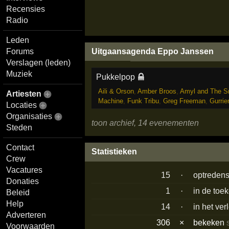
Recensies
Radio
Leden
Forums
Uitgaansagenda Eppo Janssen
Verslagen (leden)
Muziek
Pukkelpop
Aili & Orson
,
Amber Broos
,
Amyl and The Sn
Artiesten
Machine
,
Funk Tribu
,
Greg Freeman
,
Gurrie
Locaties
Organisaties
toon archief, 14 evenementen
Steden
Contact
Statistieken
Crew
Vacatures
15
·
optreden
Donaties
1
·
in de toe
Beleid
Help
14
·
in het ve
Adverteren
306
×
bekeken
Voorwaarden