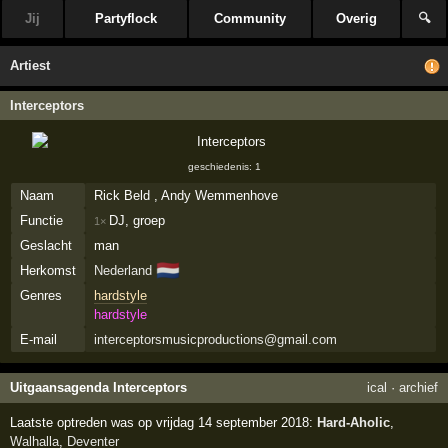
Jij
Partyflock
Community
Overig
🔍
Artiest
Interceptors
geschiedenis: 1
Naam
Rick Beld , Andy Wemmenhove
Functie
DJ, groep
1×
Geslacht
man
🇳🇱
Herkomst
Nederland
Genres
hardstyle
hardstyle
E-mail
interceptorsmusicproductions@gmail.com
Uitgaansagenda Interceptors
ical
·
archief
Laatste optreden was op vrijdag 14 september 2018:
Hard-Aholic
,
Walhalla
,
Deventer