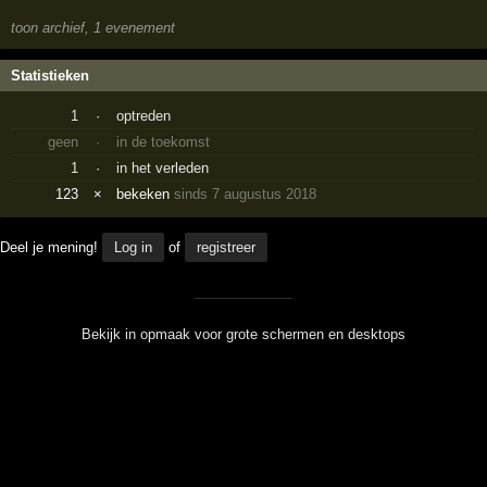
toon archief, 1 evenement
Statistieken
1
·
optreden
geen
·
in de toekomst
1
·
in het verleden
123
×
bekeken
sinds 7 augustus 2018
Deel je mening!
Log in
of
registreer
Bekijk in opmaak voor grote schermen en desktops