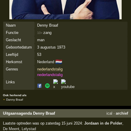
Naam
Denny Braaf
Functie
zang
10×
Geslacht
man
Geboortedatum
3 augustus 1973
Leeftijd
53
🇳🇱
Herkomst
Nederland
Genres
nederlandstalig
nederlandstalig
Links
Ook herkend als
Danny Braaf
Uitgaansagenda Denny Braaf
ical
·
archief
Laatste optreden was op zaterdag 15 juni 2024:
Jordaan in de Polder
,
De Meent
,
Lelystad