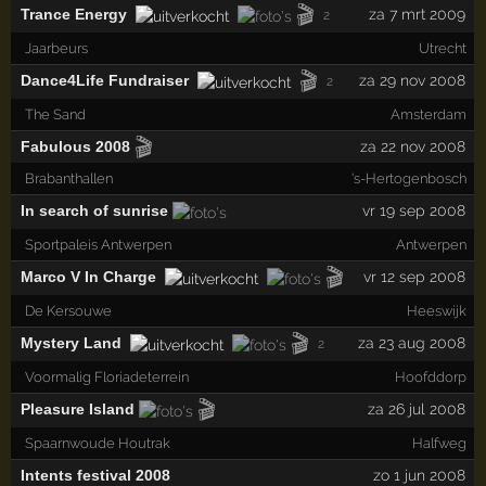
🎬
Trance Energy
za 7 mrt 2009
2
Jaarbeurs
Utrecht
🎬
Dance4Life Fundraiser
za 29 nov 2008
2
The Sand
Amsterdam
🎬
Fabulous 2008
za 22 nov 2008
Brabanthallen
's-Hertogenbosch
In search of sunrise
vr 19 sep 2008
Sportpaleis Antwerpen
Antwerpen
🎬
Marco V In Charge
vr 12 sep 2008
De Kersouwe
Heeswijk
🎬
Mystery Land
za 23 aug 2008
2
Voormalig Floriadeterrein
Hoofddorp
🎬
Pleasure Island
za 26 jul 2008
Spaarnwoude Houtrak
Halfweg
Intents festival 2008
zo 1 jun 2008