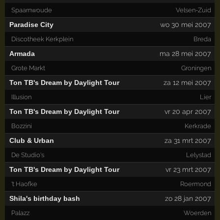
Spaarnwoude
Velsen-Zuid
Paradise City
wo 30 mei 2007
Discotheek Kerkplein
Breda
Armada
ma 28 mei 2007
Grote Markt
Groningen
Ton TB's Dream by Daylight Tour
za 12 mei 2007
Illusion
Lier
Ton TB's Dream by Daylight Tour
vr 20 apr 2007
Bozzini
Kerkrade
Club & Urban
za 31 mrt 2007
De Studio's
Lelystad
Ton TB's Dream by Daylight Tour
vr 23 mrt 2007
't Haofke
Roermond
Shila's birthday bash
zo 28 jan 2007
Palazz
Woerden