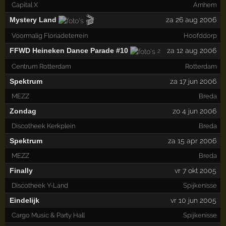
Capital X
Arnhem
🎬
Mystery Land
za 26 aug 2006
Voormalig Floriadeterrein
Hoofddorp
FFWD Heineken Dance Parade #10
za 12 aug 2006
2
Centrum Rotterdam
Rotterdam
Spektrum
za 17 jun 2006
MEZZ
Breda
Zondag
zo 4 jun 2006
Discotheek Kerkplein
Breda
Spektrum
za 15 apr 2006
MEZZ
Breda
Finally
vr 7 okt 2005
Discotheek Y-Land
Spijkenisse
Eindelijk
vr 10 jun 2005
Cargo Music & Party Hall
Spijkenisse