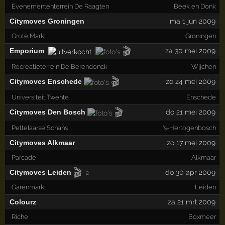
Evenemententerrein De Raagten
Beek en Donk
Citymoves Groningen
ma 1 jun 2009
Grote Markt
Groningen
🎬
Emporium
za 30 mei 2009
Recreatieterrein De Berendonck
Wijchen
🎬
Citymoves Enschede
zo 24 mei 2009
Universiteit Twente
Enschede
🎬
Citymoves Den Bosch
do 21 mei 2009
Pettelaarse Schans
's-Hertogenbosch
Citymoves Alkmaar
zo 17 mei 2009
Parcade
Alkmaar
🎬
Citymoves Leiden
do 30 apr 2009
2
Garenmarkt
Leiden
Colourz
za 21 mrt 2009
Riche
Boxmeer