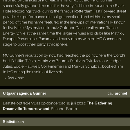
Inspired by the likes of MC Marxman and MC Stretch, MC Gunner
successfully grabbed the mic for the very first time in 2004 on the Black
Hole Recordings truck during the famous Rotterdam Fast Forward street
parade. His performance did not go unnoticed and within a very short
period of time his name featured in the line-ups of internationally known
festivals like Mysteryland, Impulz Outdoor, Dance Valley and Trance
Energy, while at the same time the larger venues and clubs like Matrixx,
Escape, Powerzone, Panama and many others wanted MC Gunner on
stage to boost their party atmosphere.
MC Gunner's reputation by now had reached the point where the world's
best DJs like Tiësto, Armin van Buuren, Paul van Dyk, Marco V, Judge
Jules, Eddie Halliwell, Cor Fijneman and Markus Schulz all booked him
to MC during their sold out live sets.
→ lees meer
Uitgaansagenda Gunner
ical
·
archief
Laatste optreden was op donderdag 18 juli 2024:
The Gathering
Dreamville Tomorrowland
,
Schorre
,
Boom
Statistieken