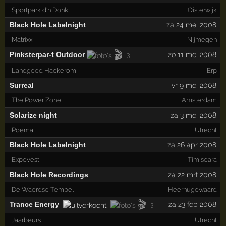
Sportpark d'n Donk
Oisterwijk
Black Hole Labelnight
za 24 mei 2008
Matrixx
Nijmegen
🎬
Pinksterpar-t Outdoor
zo 11 mei 2008
3
Landgoed Hackerom
Erp
Surreal
vr 9 mei 2008
The Power Zone
Amsterdam
Solarize night
za 3 mei 2008
Poema
Utrecht
Black Hole Labelnight
za 26 apr 2008
Expovest
Timisoara
Black Hole Recordings
za 22 mrt 2008
De Waerdse Tempel
Heerhugowaard
🎬
Trance Energy
za 23 feb 2008
3
Jaarbeurs
Utrecht