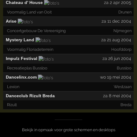
Chateau d' House
za 2 apr 2005
Voormalig Land van Ooit
Drunen
Arise
za 11 dec 2004
Concertgebouw De Vereeniging
Nijmegen
Mystery Land
za 21 aug 2004
Voormalig Floriadeterrein
Hoofddorp
Impulz Festival
za 26 jun 2004
Recreatieplas Bussloo
Bussloo
Dancelinx.com
wo 19 mei 2004
Lexion
Westzaan
Danceclub Rizult Breda
za 8 mei 2004
Rizult
Breda
Bekijk in opmaak voor grote schermen en desktops