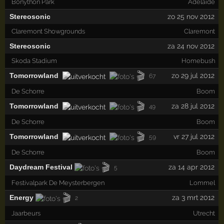
Bonython Park
Adelaide
Stereosonic
zo 25 nov 2012
Claremont Showgrounds
Claremont
Stereosonic
za 24 nov 2012
Skoda Stadium
Homebush
🎬
Tomorrowland
zo 29 jul 2012
67
De Schorre
Boom
🎬
Tomorrowland
za 28 jul 2012
49
De Schorre
Boom
🎬
Tomorrowland
vr 27 jul 2012
59
De Schorre
Boom
🎬
Daydream Festival
za 14 apr 2012
5
Festivalpark De Meysterbergen
Lommel
🎬
Energy
za 3 mrt 2012
2
Jaarbeurs
Utrecht