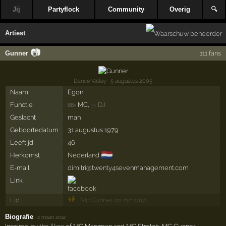
Jij
Partyflock
Community
Overig
🔍
Artiest
📷
Gunner
111 fans
Dance Valley
· 5 augustus 2005
Naam
Egon
Functie
MC,
DJ
88×
3×
Geslacht
man
Geboortedatum
31 augustus 1979
Leeftijd
46
🇳🇱
Herkomst
Nederland
E-mail
dimitri@twenty4sevenmanagement.com
Link
Lid
Mc Gunner
(22 mrt 2017)
Biografie
·
2 maart 2012