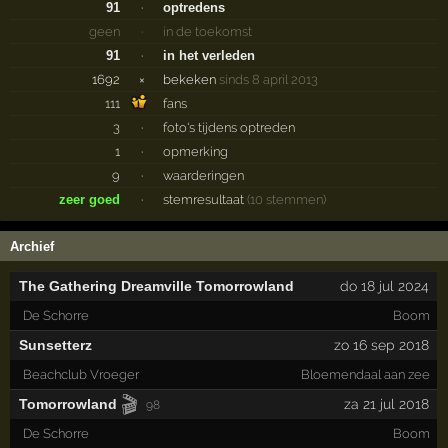
91
·
optredens
geen
·
in de toekomst
91
·
in het verleden
1692
×
bekeken
sinds 8 april 2013
111
fans
3
·
foto's tijdens optreden
1
·
opmerking
9
·
waarderingen
zeer goed
·
stemresultaat
(10 stemmen)
Archief
The Gathering Dreamville Tomorrowland
do 18 jul 2024
De Schorre
Boom
Sunsetterz
zo 16 sep 2018
Beachclub Vroeger
Bloemendaal aan zee
🎬
Tomorrowland
za 21 jul 2018
98
De Schorre
Boom