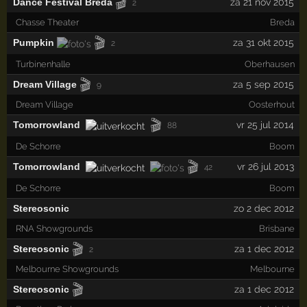
🎬
Dance Festival Breda
za 21 nov 2015
2
Chasse Theater
Breda
🎬
Pumpkin
za 31 okt 2015
2
Turbinenhalle
Oberhausen
🎬
Dream Village
za 5 sep 2015
9
Dream Village
Oosterhout
🎬
Tomorrowland
vr 25 jul 2014
88
De Schorre
Boom
🎬
Tomorrowland
vr 26 jul 2013
42
De Schorre
Boom
Stereosonic
zo 2 dec 2012
RNA Showgrounds
Brisbane
🎬
Stereosonic
za 1 dec 2012
2
Melbourne Showgrounds
Melbourne
🎬
Stereosonic
za 1 dec 2012