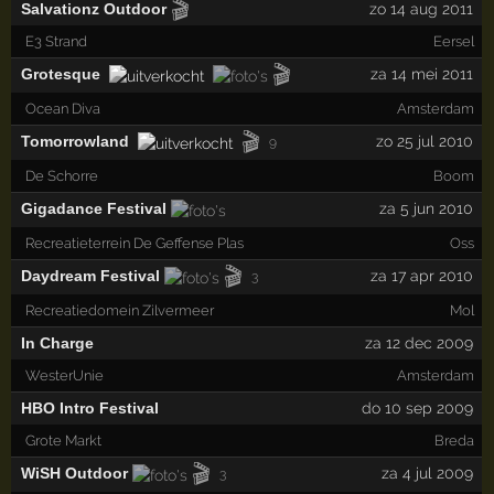
🎬
Salvationz Outdoor
zo 14 aug 2011
E3 Strand
Eersel
🎬
Grotesque
za 14 mei 2011
Ocean Diva
Amsterdam
🎬
Tomorrowland
zo 25 jul 2010
9
De Schorre
Boom
Gigadance Festival
za 5 jun 2010
Recreatieterrein De Geffense Plas
Oss
🎬
Daydream Festival
za 17 apr 2010
3
Recreatiedomein Zilvermeer
Mol
In Charge
za 12 dec 2009
WesterUnie
Amsterdam
HBO Intro Festival
do 10 sep 2009
Grote Markt
Breda
🎬
WiSH Outdoor
za 4 jul 2009
3