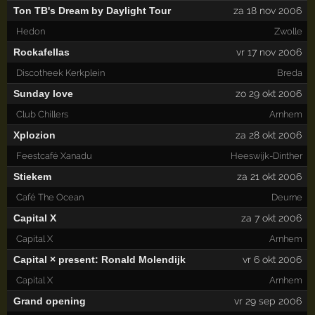
Ton TB's Dream by Daylight Tour
za 18 nov 2006
Hedon
Zwolle
Rockafellas
vr 17 nov 2006
Discotheek Kerkplein
Breda
Sunday love
zo 29 okt 2006
Club Chillers
Arnhem
Xplozion
za 28 okt 2006
Feestcafé Xanadu
Heeswijk-Dinther
Stiekem
za 21 okt 2006
Café The Ocean
Deurne
Capital X
za 7 okt 2006
Capital X
Arnhem
Capital × present: Ronald Molendijk
vr 6 okt 2006
Capital X
Arnhem
Grand opening
vr 29 sep 2006