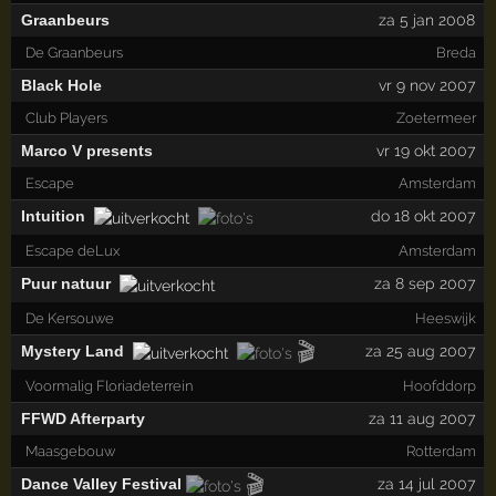
Graanbeurs
za 5 jan 2008
De Graanbeurs
Breda
Black Hole
vr 9 nov 2007
Club Players
Zoetermeer
Marco V presents
vr 19 okt 2007
Escape
Amsterdam
Intuition
do 18 okt 2007
Escape deLux
Amsterdam
Puur natuur
za 8 sep 2007
De Kersouwe
Heeswijk
🎬
Mystery Land
za 25 aug 2007
Voormalig Floriadeterrein
Hoofddorp
FFWD Afterparty
za 11 aug 2007
Maasgebouw
Rotterdam
🎬
Dance Valley Festival
za 14 jul 2007