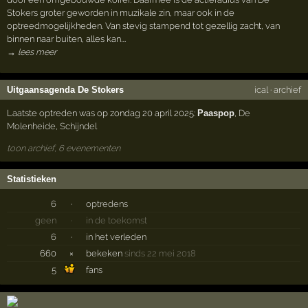
Stokers groter geworden in muzikale zin, maar ook in de
optreedmogelijkheden. Van stevig stampend tot gezellig zacht, van
binnen naar buiten, alles kan.…
→ lees meer
Uitgaansagenda De Stokers
ical
·
archief
Laatste optreden was op zondag 20 april 2025:
Paaspop
,
De
Molenheide
,
Schijndel
toon archief, 6 evenementen
Statistieken
6
·
optredens
geen
·
in de toekomst
6
·
in het verleden
660
×
bekeken
sinds 22 mei 2018
5
fans