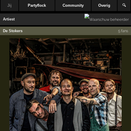
Jij
Partyflock
Community
Overig
🔍
Artiest
De Stokers
5 fans