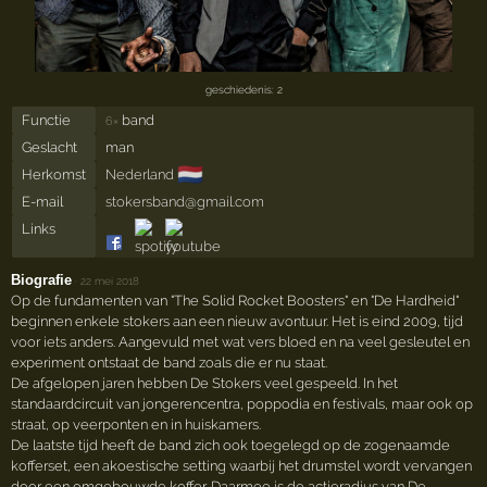
geschiedenis: 2
Functie
band
6×
Geslacht
man
🇳🇱
Herkomst
Nederland
E-mail
stokersband@gmail.com
Links
Biografie
·
22 mei 2018
Op de fundamenten van "The Solid Rocket Boosters" en "De Hardheid"
beginnen enkele stokers aan een nieuw avontuur. Het is eind 2009, tijd
voor iets anders. Aangevuld met wat vers bloed en na veel gesleutel en
experiment ontstaat de band zoals die er nu staat.
De afgelopen jaren hebben De Stokers veel gespeeld. In het
standaardcircuit van jongerencentra, poppodia en festivals, maar ook op
straat, op veerponten en in huiskamers.
De laatste tijd heeft de band zich ook toegelegd op de zogenaamde
kofferset, een akoestische setting waarbij het drumstel wordt vervangen
door een omgebouwde koffer. Daarmee is de actieradius van De