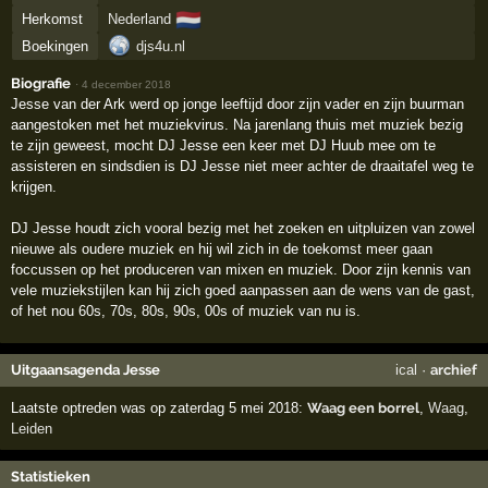
🇳🇱
Herkomst
Nederland
Boekingen
djs4u.nl
Biografie
·
4 december 2018
Jesse van der Ark werd op jonge leeftijd door zijn vader en zijn buurman
aangestoken met het muziekvirus. Na jarenlang thuis met muziek bezig
te zijn geweest, mocht DJ Jesse een keer met DJ Huub mee om te
assisteren en sindsdien is DJ Jesse niet meer achter de draaitafel weg te
krijgen.
DJ Jesse houdt zich vooral bezig met het zoeken en uitpluizen van zowel
nieuwe als oudere muziek en hij wil zich in de toekomst meer gaan
foccussen op het produceren van mixen en muziek. Door zijn kennis van
vele muziekstijlen kan hij zich goed aanpassen aan de wens van de gast,
of het nou 60s, 70s, 80s, 90s, 00s of muziek van nu is.
Uitgaansagenda Jesse
ical
·
archief
Laatste optreden was op zaterdag 5 mei 2018:
Waag een borrel
,
Waag
,
Leiden
Statistieken