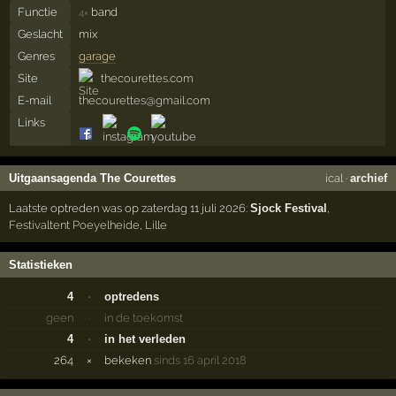
Functie
band
4×
Geslacht
mix
Genres
garage
Site
thecourettes.com
E-mail
thecourettes@gmail.com
Links
Uitgaansagenda The Courettes
ical
·
archief
Laatste optreden was op zaterdag 11 juli 2026:
Sjock Festival
,
Festivaltent Poeyelheide
,
Lille
Statistieken
4
·
optredens
geen
·
in de toekomst
4
·
in het verleden
264
×
bekeken
sinds 16 april 2018